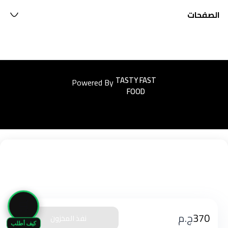
الصفحات
Powered By
Easyorders
🛒
370
ج.م
نفذ المخزون
كيف أطلب