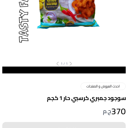
1
/
1
احدث العروض و المنتجات
سوجود جمبري كرسبي حار 1 كجم
370
ج.م