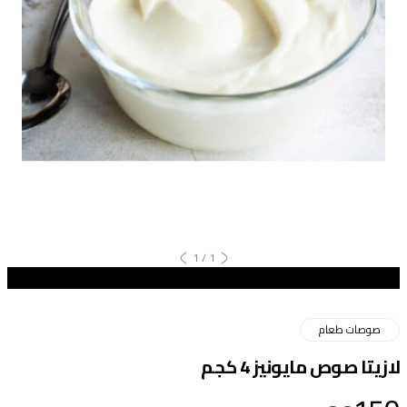
1
/
1
صوصات طعام
لازيتا صوص مايونيز 4 كجم