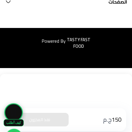
الصفحات
Powered By
Easyorders
🛒
150
ج.م
نفذ المخزون
كيف أطلب