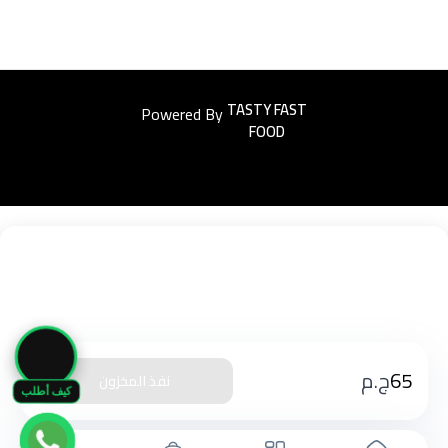
Powered By
Easyorders
🛒
65
ج.م
نفذ المخزون
كيف أطلب