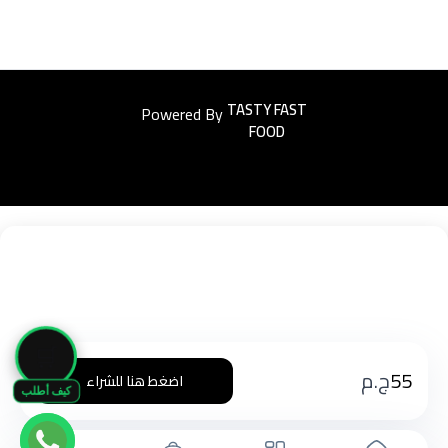
Powered By
Easyorders
🛒
55
ج.م
اضغط هنا للشراء
كيف أطلب