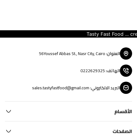
Tasty Fast Food ... crea
العنوان
:
56Youssef Abbas St., Nasr City, Cairo
الهاتف
:
0222629325
البريد الالكتروني
:
sales.tastyfastfood@gmail.com
الأقسام
الصفحات