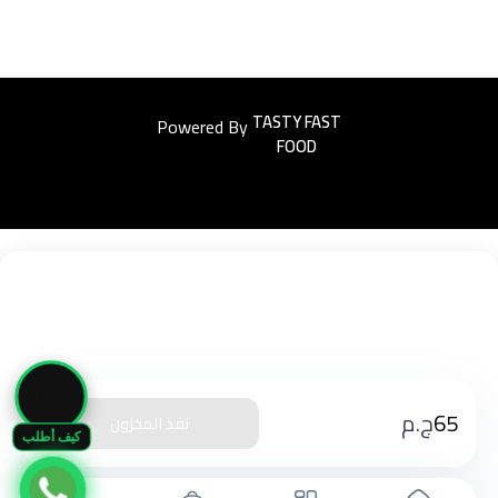
Powered By
Easyorders
🛒
65
ج.م
نفذ المخزون
كيف أطلب