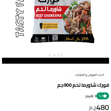
1
/
1
احدث العروض و المنتجات
فورك شاورما لحم 900جم
5.0
3
تقييم
480
ج.م