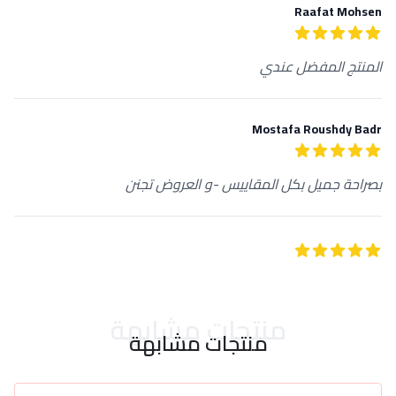
Raafat Mohsen
احدث التقييمات
5
من 5 نجوم
المنتج المفضل عندي
Mostafa Roushdy Badr
5
من 5 نجوم
بصراحة جميل بكل المقاييس -و العروض تجنن
5
من 5 نجوم
منتجات مشابهة
منتجات مشابهة