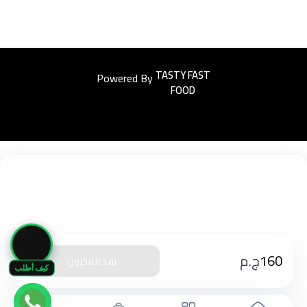
Powered By
Easyorders
🛒
160
ج.م
نفذ المخزون
كيف أطلب