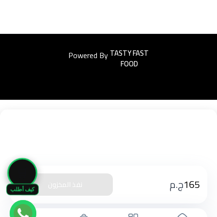
Powered By
Easyorders
🛒
165
ج.م
نفذ المخزون
كيف أطلب