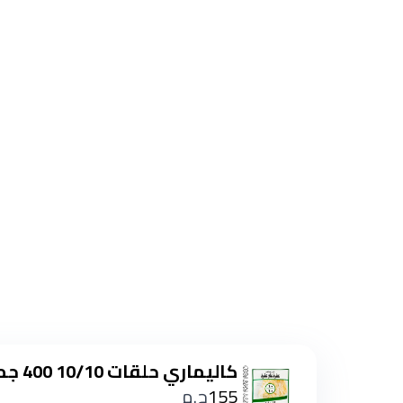
كاليماري حلقات 10/10 400 جم
155
ج.م