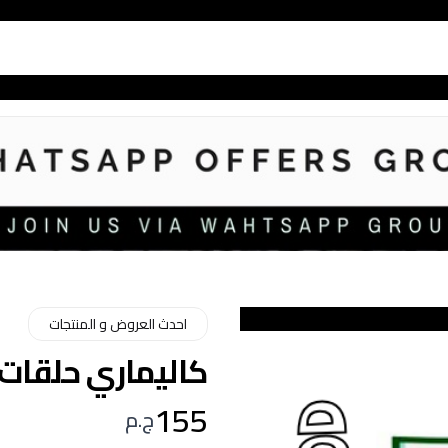
احدث العروض و المنتجات
كاليماري حلقات 10/10 400 ج
155
ج.م