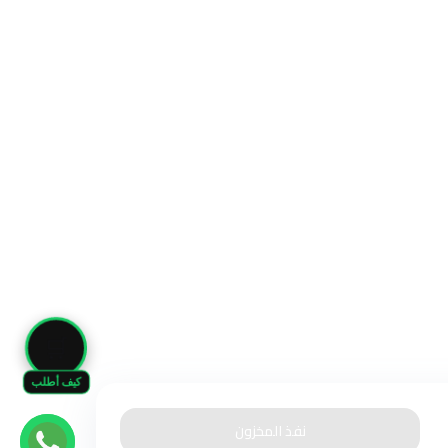
🛒
كيف أطلب
نفذ المخزون