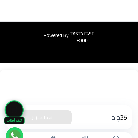
Powered By
Easyorders
🛒
35
ج.م
نفذ المخزون
كيف أطلب