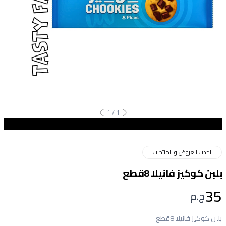
1
/
1
احدث العروض و المنتجات
بلبن كوكيز فانيلا 8قطع
35
ج.م
بلبن كوكيز فانيلا 8قطع