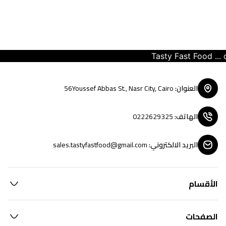
Tasty Fast Food ... cr
العنوان
:
56Youssef Abbas St., Nasr City, Cairo
الهاتف
:
0222629325
البريد الالكتروني
:
sales.tastyfastfood@gmail.com
الأقسام
الصفحات