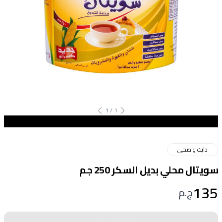
1
/
1
دايت و صحي
سويتال محلي بديل السكر 250 جم
135
ج.م