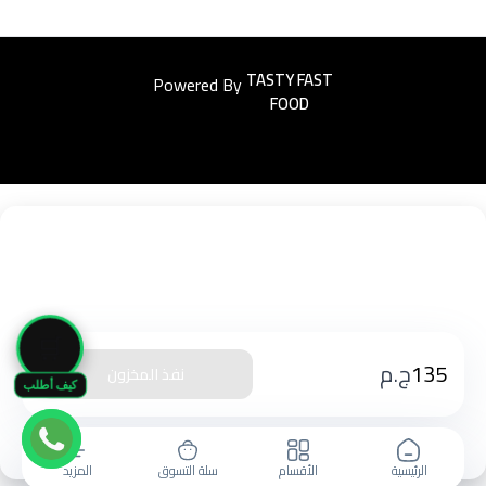
Powered By
Easyorders
🛒
135
ج.م
نفذ المخزون
كيف أطلب
الرئيسية
الأقسام
سلة التسوق
المزيد