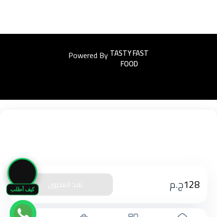
Powered By
Easyorders
🛒
128
ج.م
نفذ المخزون
كيف أطلب