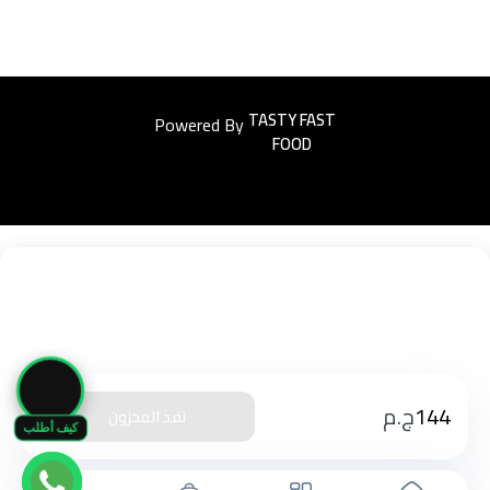
Powered By
Easyorders
🛒
144
ج.م
نفذ المخزون
كيف أطلب