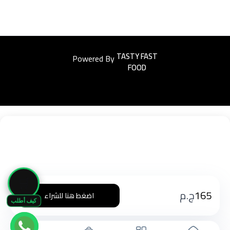
Powered By
Easyorders
🛒
165
ج.م
اضغط هنا للشراء
كيف أطلب