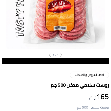
1
/
1
احدث العروض و المنتجات
روست سلامي مدخن 500 جم
165
ج.م
روست سلامي 500 جم