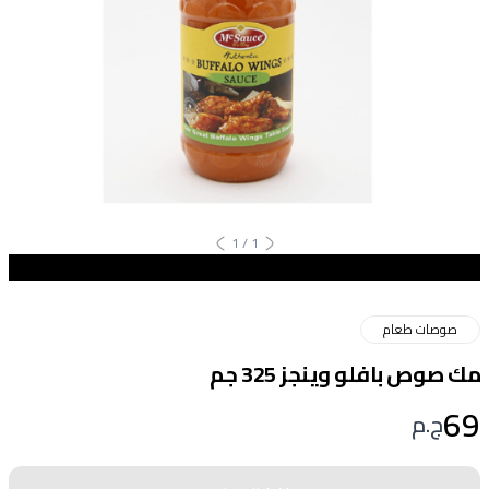
1
/
1
صوصات طعام
مك صوص بافلو وينجز 325 جم
69
ج.م