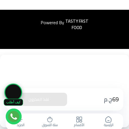
Powered By
Easyorders
🛒
69
ج.م
نفذ المخزون
كيف أطلب
الرئيسية
الأقسام
سلة التسوق
المزيد