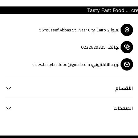
Tasty Fast Food ... crea
العنوان
:
56Youssef Abbas St., Nasr City, Cairo
الهاتف
:
0222629325
البريد الالكتروني
:
sales.tastyfastfood@gmail.com
الأقسام
الصفحات