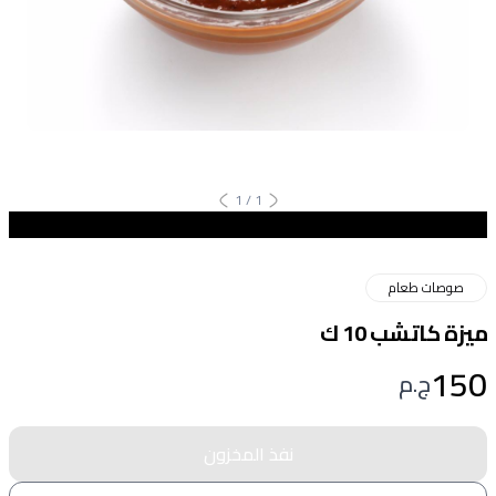
1
/
1
صوصات طعام
ميزة كاتشب 10 ك
150
ج.م
نفذ المخزون