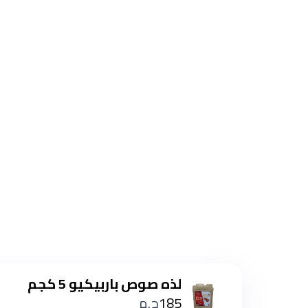
لذه صوص باربيكيو 5 كجم
185
ج.م