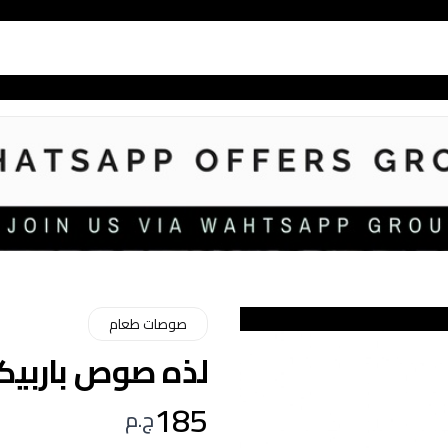
صوصات طعام
لذه صوص باربيكيو 5 
185
ج.م