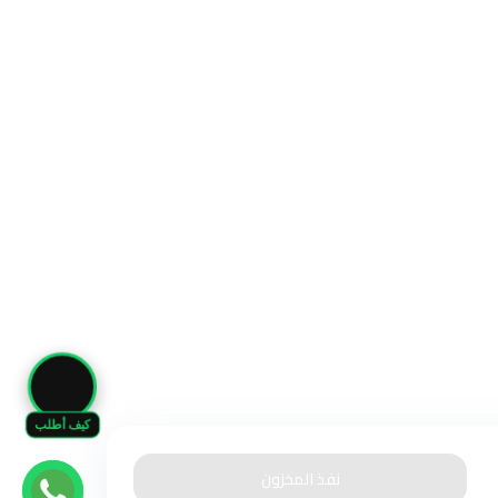
🛒
كيف أطلب
نفذ المخزون