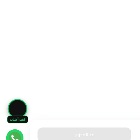
🛒
كيف أطلب
نفذ المخزون