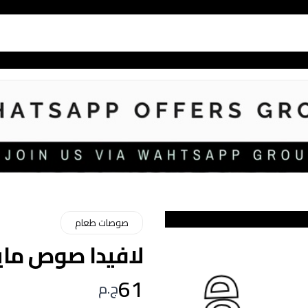
صوصات طعام
لافيدا صوص مايونيز 5
61
ج.م