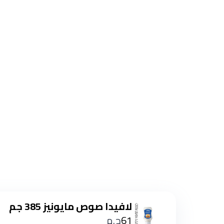
لافيدا صوص مايونيز 385 جم
61
ج.م