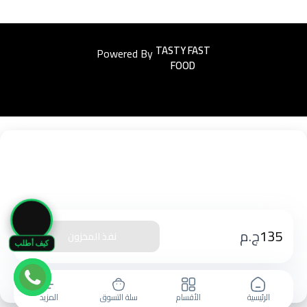
Powered By
Easyorders
🛒
135
ج.م
نفذ المخزون
كيف أطلب
الرئيسية
الأقسام
سلة التسوق
المزيد