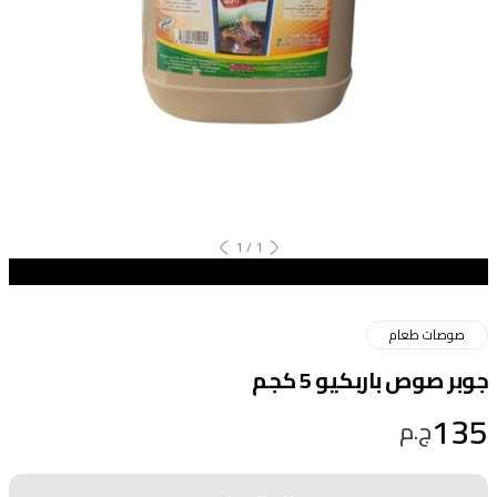
1
/
1
صوصات طعام
جوبر صوص باربكيو 5 كجم
135
ج.م