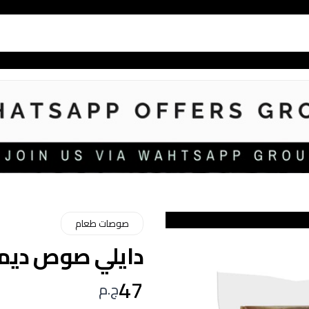
صوصات طعام
دايلي صوص ديمي جل
47
ج.م