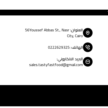
Tasty Fast Food ... create your m
العنوان
:
56Youssef Abbas St., Nasr
City, Cairo
الهاتف
:
0222629325
البريد الالكتروني
:
sales.tastyfastfood@gmail.com