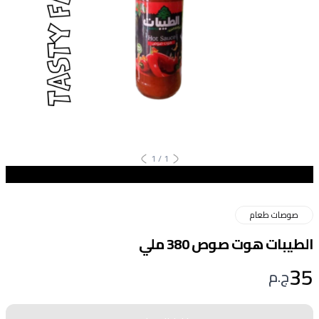
1
/
1
صوصات طعام
الطيبات هوت صوص 380 ملي
35
ج.م