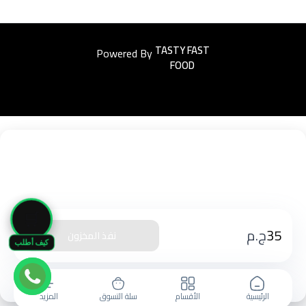
Powered By
Easyorders
🛒
35
ج.م
نفذ المخزون
كيف أطلب
الرئيسية
الأقسام
سلة التسوق
المزيد