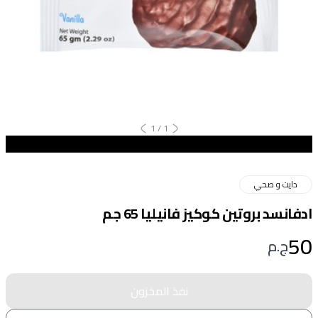
1
/
1
دايت و صحي
ادفانسد بروتين كوكيز فانيليا 65 جم
50
ج.م
نفذ المخزون