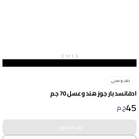
1
/
1
دايت و صحي
ادفانسد بار جوز هند وعسل 70 جم
45
ج.م
نفذ المخزون