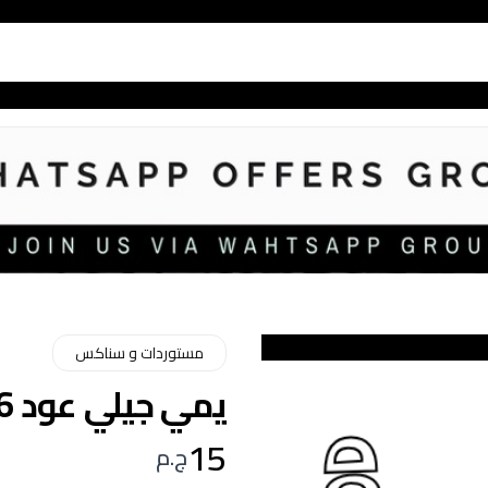
مستوردات و سناكس
يمي جيلي عود 16جرام
15
ج.م