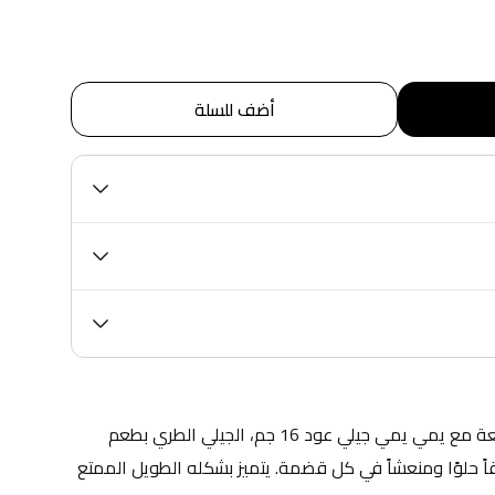
أضف للسلة
استمتع بتجربة حلوى لذيذة وممتعة مع يمي يمي جيلي عود 16 جم، الجيلي الطري بطعم 
الفاكهة الغني الذي يمنحك مذاقاً حلوًا ومنعشاً في كل قضمة. يتميز بشكله الطويل الممتع 