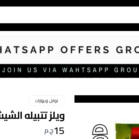
توابل وبهارات
ويلز تتبيله الشيش
15
ج.م