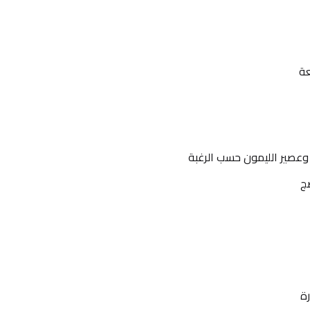
عة
 وعصير الليمون حسب الرغبة
ضج
رة