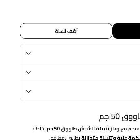
أضف للسلة
 50 جم
ميز مع 
ويلز تتبيلة الشيش طاووق 50 جم
، خلطة 
كهة غنية وتتبيلة متوازنة
 بطابع المطاعم.