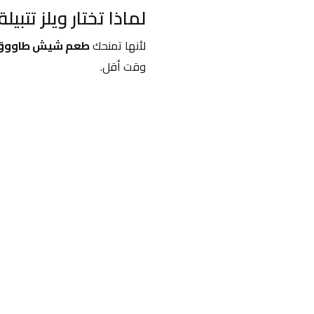
لماذا تختار ويلز تتب
لأنها تمنحك 
طعم شيش طاووق غن
وقت أقل.
احدث التقييمات