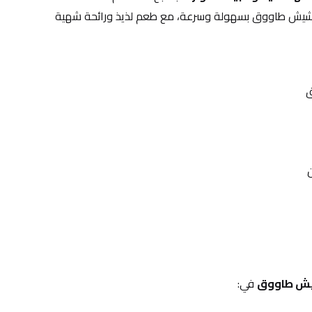
تساعدك هذه التتبيلة على تحضير شيش طاووق بسهولة وسرعة، مع طعم لذيذ ورائحة شهية 
ق
شيش طاووق
 في: