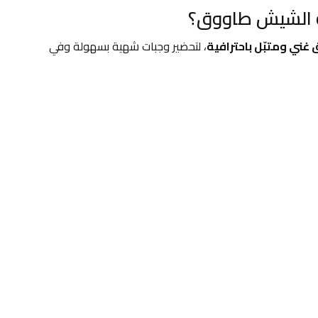
يلة الشيش طاووق؟
ي ومتبّل باحترافية
، لتحضير وجبات شهية بسهولة وفي 