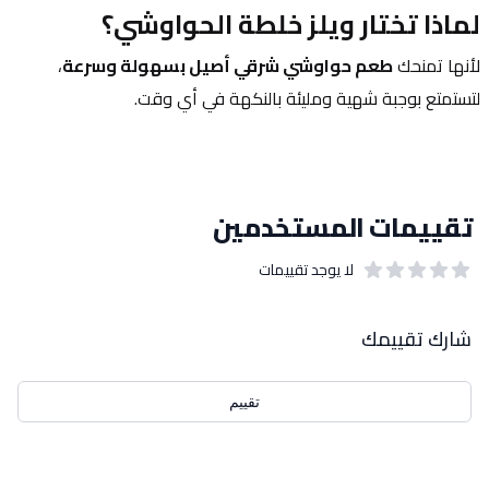
لماذا تختار ويلز خلطة الحواوشي؟
لأنها تمنحك 
طعم حواوشي شرقي أصيل بسهولة وسرعة
، 
لتستمتع بوجبة شهية ومليئة بالنكهة في أي وقت.
تقييمات المستخدمين
لا يوجد تقييمات
out of 5 stars
0
بيانات التقييمات
شارك تقييمك
تقييم