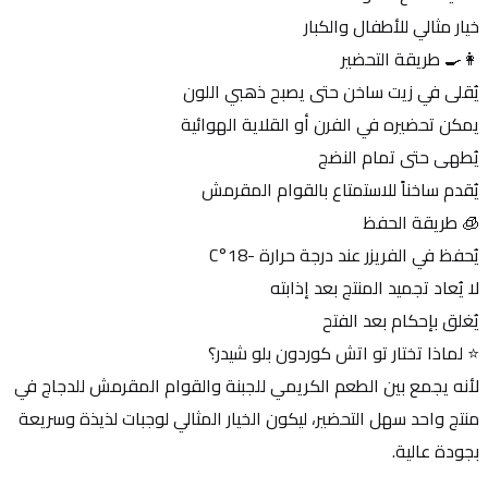
خيار مثالي للأطفال والكبار
👩‍🍳 طريقة التحضير
يُقلى في زيت ساخن حتى يصبح ذهبي اللون
يمكن تحضيره في الفرن أو القلاية الهوائية
يُطهى حتى تمام النضج
يُقدم ساخناً للاستمتاع بالقوام المقرمش
🧊 طريقة الحفظ
يُحفظ في الفريزر عند درجة حرارة -18°C
لا يُعاد تجميد المنتج بعد إذابته
يُغلق بإحكام بعد الفتح
⭐ لماذا تختار تو اتش كوردون بلو شيدر؟
لأنه يجمع بين الطعم الكريمي للجبنة والقوام المقرمش للدجاج في 
منتج واحد سهل التحضير، ليكون الخيار المثالي لوجبات لذيذة وسريعة 
بجودة عالية.