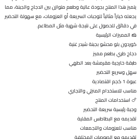
يتميز هذا المنتج بجودة عالية وطعم متوازن بين الدجاج والجبنة، مما 
يجعله خياراً مثالياً للوجبات السريعة أو العزومات، مع سهولة التحضير 
في دقائق للحصول على نتيجة شهية مثل المطاعم.
🧀 المميزات الرئيسية
كوردون بلو محشو بجبنة شيدر غنية
دجاج طري بطعم مميز
طبقة خارجية مقرمشة بعد الطهي
سهل وسريع التحضير
عبوة 1 كجم اقتصادية
مناسب للاستخدام المنزلي والتجاري
🍗 استخدامات المنتج
وجبة رئيسية سريعة التحضير
تقديمه مع البطاطس المقلية
مناسب للعزومات والتجمعات
تقديمه مع الصوصات المختلفة