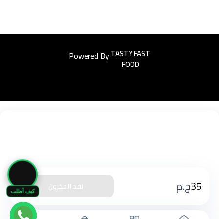
Powered By
Easyorders
🛒
35
ج.م
نفذ المخزون
كيف أطلب