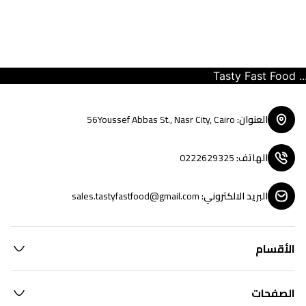
Tasty Fast Food ... c
العنوان
:
56Youssef Abbas St., Nasr City, Cairo
الهاتف
:
0222629325
البريد الالكتروني
:
sales.tastyfastfood@gmail.com
الأقسام
الصفحات