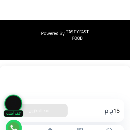
Powered By
Easyorders
🛒
15
ج.م
نفذ المخزون
كيف أطلب