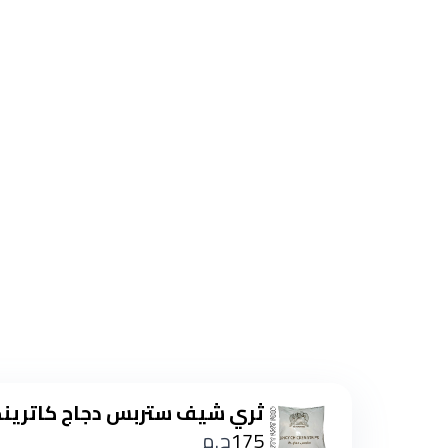
ثري شيف ستربس دجاج كاترينج حار
175
ج.م