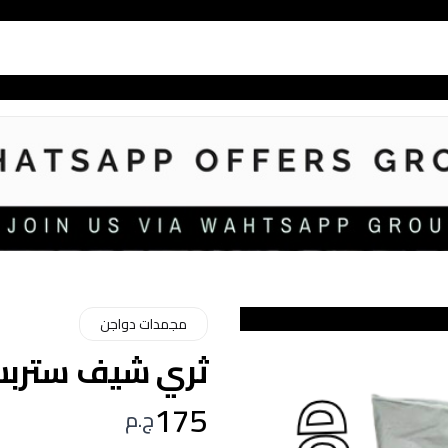
مجمدات دواجن
ثري شيف ستربس دج
175
ج.م