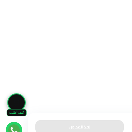
🛒
كيف أطلب
نفذ المخزون