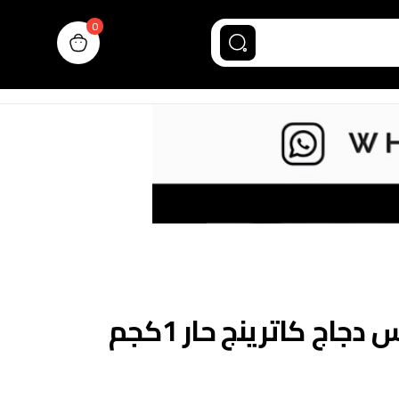
0
n cart, view bag
اج كاترينج حار 1كجم