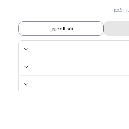
جم
نفذ المخزون