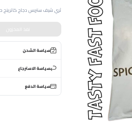
ثري شيف ستربس دجاج كاترينج حار 1ك
نفذ المخزون
سياسة الشحن
سياسة الاسترجاع
سياسة الدفع