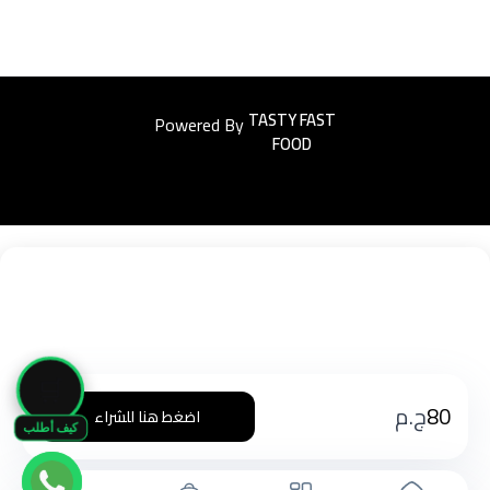
Powered By
Easyorders
🛒
80
ج.م
اضغط هنا للشراء
كيف أطلب