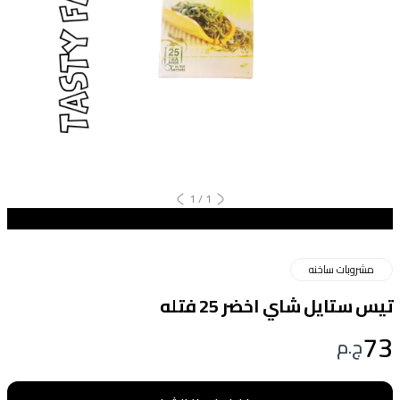
1
/
1
مشروبات ساخنه
تيس ستايل شاي اخضر 25 فتله
73
ج.م