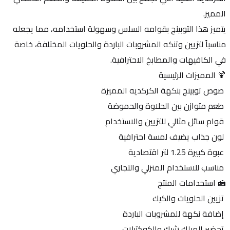
المميز.
يتميز هذا التوبينج بقوامه السلس وسهولة استخدامه، مما يجعله 
مناسباً لتزيين وتنكه المشروبات الباردة والحلويات المختلفة، خاصة 
في الكافيهات والمطابخ الاحترافية.
🍹 المميزات الرئيسية
 صوص توبينج بنكهة الكركديه المميزة
 طعم متوازن بين الحلاوة والحموضة
 قوام سائل مثالي للتزيين والاستخدام
 لون جذاب يضيف لمسة احترافية
 عبوة كبيرة 1.25 لتر اقتصادية
 مناسب للاستخدام المنزلي والتجاري
🍰 استخدامات المنتج
 تزيين الحلويات والكيك
 إضافة نكهة للمشروبات الباردة
 تحضير الميلك شيك والكوكتيلات