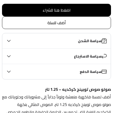
اضغط هنا للشراء
أضف للسلة
سياسة الشحن
سياسة الاسترجاع
سياسة الدفع
صولو صوص توبينج كركديه – 1.25 لتر
أضف لمسة فاكهية منعشة ولوناً جذاباً إلى مشروباتك وحلوياتك مع 
صولو صوص توبينج كركديه 1.25 لتر، الصوص المثالي بنكهة 
الكركديه الغنية التي تجمع بين الحلاوة الخفيفة والطعم الحمضي 