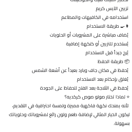
 تزيين الآيس كريم
 استخدامه في الكافيهات والمطاعم
👩‍🍳 طريقة الاستخدام
 يُضاف مباشرة على المشروبات أو الحلويات
 يُستخدم للتزيين أو كنكهة إضافية
 يُرج جيداً قبل الاستخدام
📦 طريقة الحفظ
 يُحفظ في مكان جاف وبارد بعيداً عن أشعة الشمس
 يُغلق بإحكام بعد الاستخدام
 يُحفظ في الثلاجة بعد الفتح للحفاظ على الجودة
⭐ لماذا تختار صولو صوص كركديه؟
 لأنه يمنحك نكهة فاكهية مميزة ولمسة احترافية في التقديم، 
ليكون الخيار المثالي لإضافة طعم ولون رائع لمشروباتك وحلوياتك 
بسهولة.