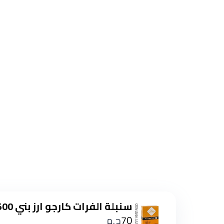
سنبلة الفرات كارجو ارز بني 500 جم
70
ج.م