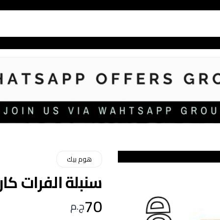
هوم بيك
سنبلة الفرات كارجو ار
70
ج.م