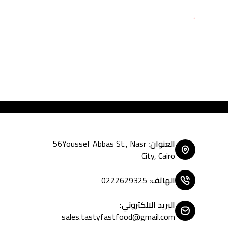
Tasty Fast Food ... create yo
العنوان
:
56Youssef Abbas St., Nasr
City, Cairo
الهاتف
:
0222629325
البريد الالكتروني
:
sales.tastyfastfood@gmail.com