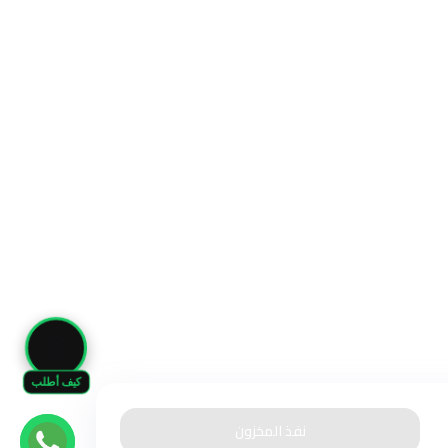
🛒
كيف أطلب
نفذ المخزون