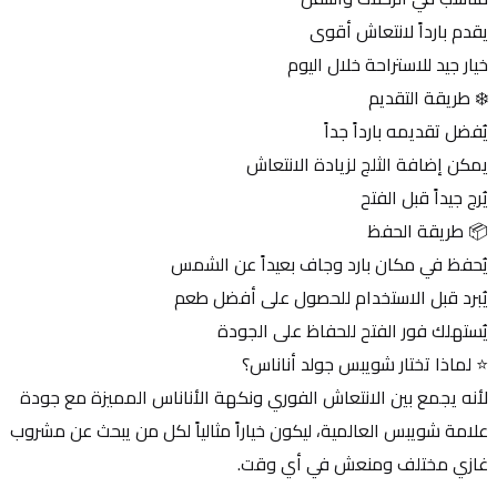
يقدم بارداً لانتعاش أقوى
خيار جيد للاستراحة خلال اليوم
❄️ طريقة التقديم
يُفضل تقديمه بارداً جداً
يمكن إضافة الثلج لزيادة الانتعاش
يُرج جيداً قبل الفتح
📦 طريقة الحفظ
يُحفظ في مكان بارد وجاف بعيداً عن الشمس
يُبرد قبل الاستخدام للحصول على أفضل طعم
يُستهلك فور الفتح للحفاظ على الجودة
⭐ لماذا تختار شويبس جولد أناناس؟
لأنه يجمع بين الانتعاش الفوري ونكهة الأناناس المميزة مع جودة 
علامة شويبس العالمية، ليكون خياراً مثالياً لكل من يبحث عن مشروب 
غازي مختلف ومنعش في أي وقت.