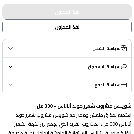
نفذ المخزون
نفذ المخزون
سياسة الشحن
سياسة الاسترجاع
سياسة الدفع
شويبس مشروب شعير جولد أناناس – 300 مل
استمتع بمذاق منعش ومميز مع شويبس مشروب شعير جولد 
أناناس 300 مل، المشروب الفريد الذي يجمع بين نكهة الشعير 
الغنية ولمسة الأناناس الاستوائية المنعشة ليمنحك تجربة مختلفة 