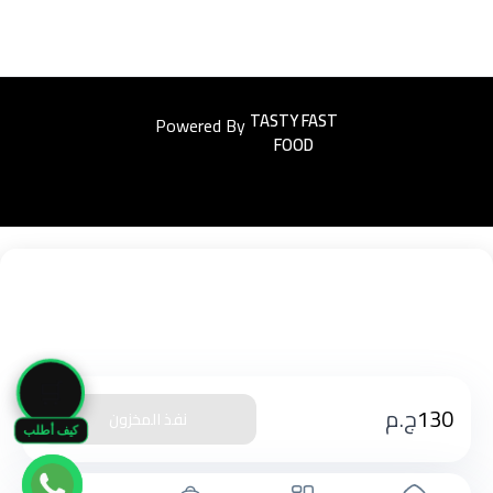
Powered By
Easyorders
🛒
130
ج.م
نفذ المخزون
كيف أطلب