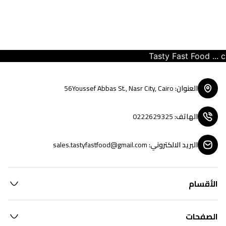
Tasty Fast Food ... crea
العنوان
:
56Youssef Abbas St., Nasr City, Cairo
الهاتف
:
0222629325
البريد الالكتروني
:
sales.tastyfastfood@gmail.com
الأقسام
الصفحات