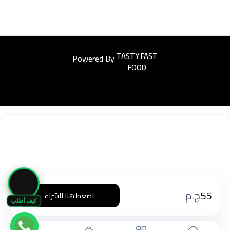
Powered By
Easyorders
🛒
55
ج.م
اضغط هنا للشراء
كيف أطلب