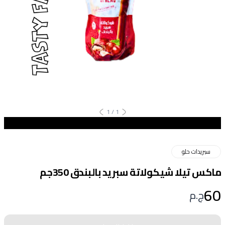
1
/
1
سبريدات حلو
ماكس تيلا شيكولاتة سبريد بالبندق 350جم
60
ج.م