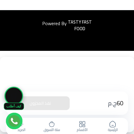
Powered By
Easyorders
🛒
60
ج.م
نفذ المخزون
كيف أطلب
الرئيسية
الأقسام
سلة التسوق
المزيد