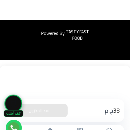
Powered By
Easyorders
🛒
38
ج.م
نفذ المخزون
كيف أطلب