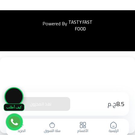
Powered By
Easyorders
🛒
8.5
ج.م
نفذ المخزون
كيف أطلب
الرئيسية
الأقسام
سلة التسوق
المزيد