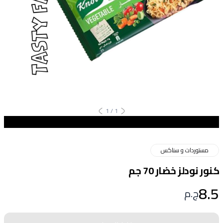
1
/
1
مستوردات و سناكس
كنور نودلز خضار 70 جم
8.5
ج.م