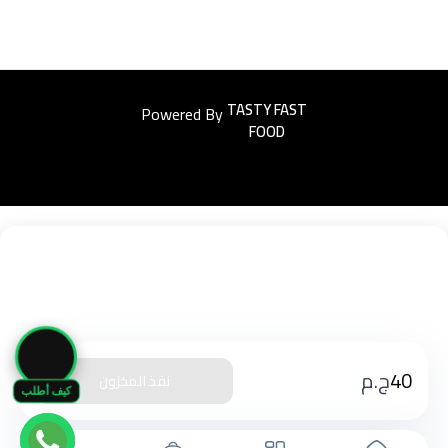
Powered By
Easyorders
🛒
40
ج.م
نفذ المخزون
كيف أطلب