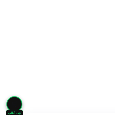
🛒
كيف أطلب