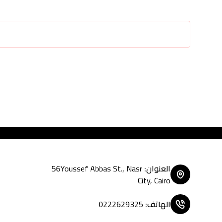
Tasty Fast Food ... create your
العنوان
:
56Youssef Abbas St., Nasr
City, Cairo
الهاتف
:
0222629325