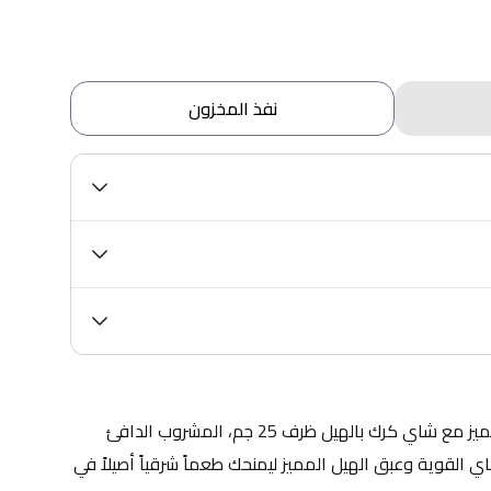
نفذ المخزون
استمتع بتجربة شاي كرك غني ومميز مع شاي كرك بالهيل ظرف 25 جم، المشروب الدافئ 
المثالي الذي يجمع بين نكهة الشاي القوية وعبق الهيل المميز ليمنحك طعماً شرقياً أصيلاً في 