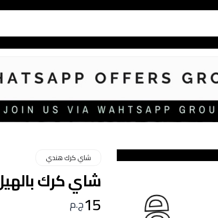
شاي كرك هندي
شاي كرك بالهيل ظر
15
ج.م