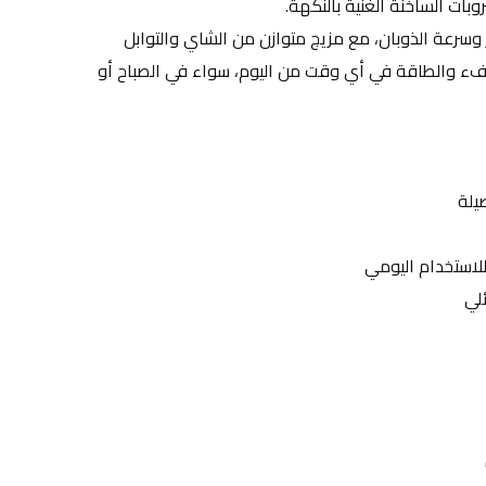
بات الساخنة الغنية بالنكهة.
يتميز هذا الشاي بسهولة التحضير وسرعة الذوبان، مع مزيج متوازن من الشاي والتوابل 
العطرية التي تمنحك إحساساً بالدفء والطاقة في أي وقت من اليوم، سواء في الصباح أو 
يلة
لي