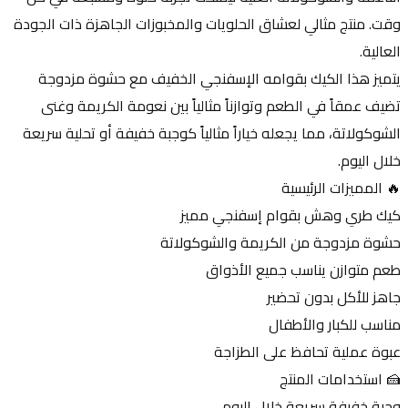
وقت. منتج مثالي لعشاق الحلويات والمخبوزات الجاهزة ذات الجودة 
العالية.
يتميز هذا الكيك بقوامه الإسفنجي الخفيف مع حشوة مزدوجة 
تضيف عمقاً في الطعم وتوازناً مثالياً بين نعومة الكريمة وغنى 
الشوكولاتة، مما يجعله خياراً مثالياً كوجبة خفيفة أو تحلية سريعة 
خلال اليوم.
🔥 المميزات الرئيسية
كيك طري وهش بقوام إسفنجي مميز
حشوة مزدوجة من الكريمة والشوكولاتة
طعم متوازن يناسب جميع الأذواق
جاهز للأكل بدون تحضير
مناسب للكبار والأطفال
عبوة عملية تحافظ على الطزاجة
🍰 استخدامات المنتج
وجبة خفيفة سريعة خلال اليوم