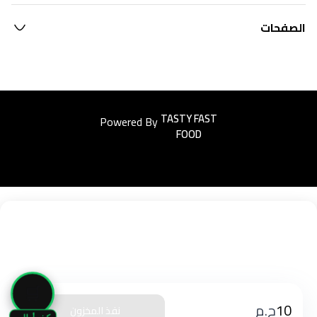
الصفحات
Powered By
Easyorders
🛒
10
ج.م
نفذ المخزون