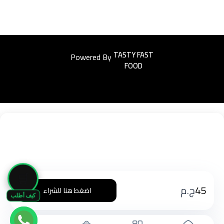
Powered By
Easyorders
🛒
45
ج.م
اضغط هنا للشراء
كيف أطلب