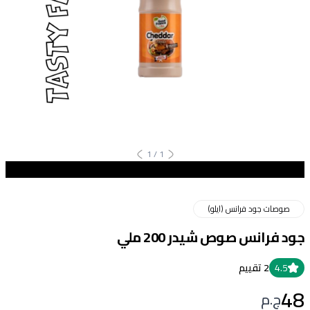
1
/
1
صوصات جود فرانس (ايلو)
جود فرانس صوص شيدر 200 ملي
4.5
2
تقييم
48
ج.م