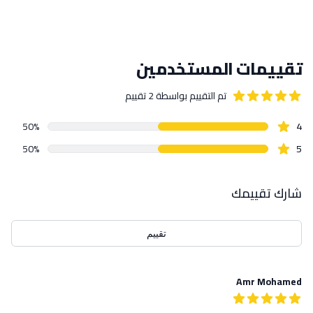
تقييمات المستخدمين
تم التقييم بواسطة
2
تقييم
out of 5 stars
4.5
star reviews
بيانات التقييمات
50
%
4
star reviews
50
%
5
شارك تقييمك
تقييم
Amr Mohamed
احدث التقييمات
5
من 5 نجوم