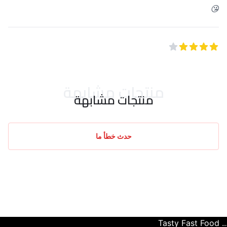
😘
4
من 5 نجوم
منتجات مشابهة
منتجات مشابهة
حدث خطأ ما
Tasty Fast Food ... c