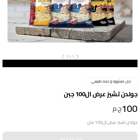
1
/
1
جبن مبشورة و ذبده طبيعي
جولدن تشيز عرض ال100 جبن
100
ج.م
جولدن تشيز عرض ال100 جبن
نفذ المخزون