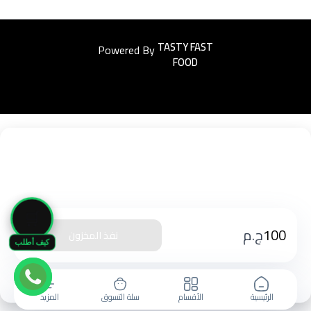
Powered By
Easyorders
🛒
100
ج.م
نفذ المخزون
كيف أطلب
الرئيسية
الأقسام
سلة التسوق
المزيد