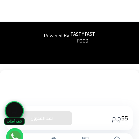
Powered By
Easyorders
🛒
55
ج.م
نفذ المخزون
كيف أطلب