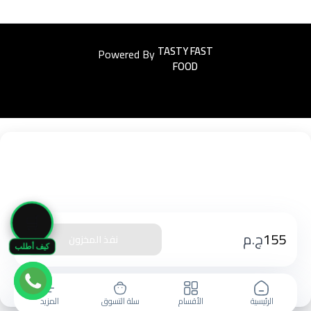
Powered By
Easyorders
🛒
155
ج.م
نفذ المخزون
كيف أطلب
الرئيسية
الأقسام
سلة التسوق
المزيد