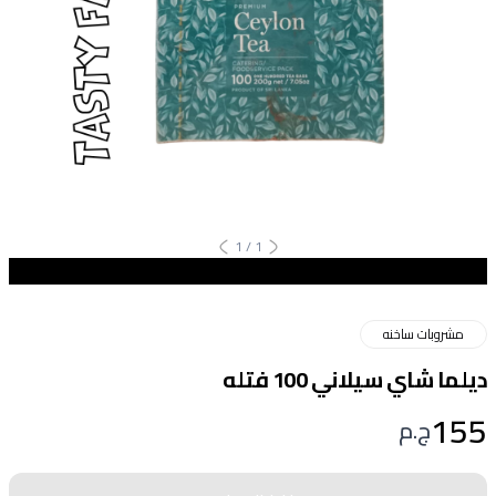
1
/
1
مشروبات ساخنه
ديلما شاي سيلاني 100 فتله
155
ج.م