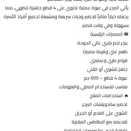
يأتي البرجر في عبوة عملية تحتوي على 4 قطع جاهزة للطهي، مما 
يجعله خياراً مثالياً لتحضير وجبات سريعة ومشبعة لجميع أفراد الأسرة 
بسهولة وفي وقت قصير.
🍔 المميزات الرئيسية
 برجر لحم بقري عالي الجودة
 طعم غني وتتبيلة مميزة
 قوام طري وعصيري
 جاهز للشوي أو القلي
 عبوة 4 قطع – 600 جم
 مناسب للاستخدام المنزلي والعزومات
🔥 استخدامات المنتج
 تحضير ساندويتشات البرجر
 الشوي على الفحم أو الجريل
 تقديمه مع البطاطس المقلية
 إضافة الجبن والصوصات المختلفة