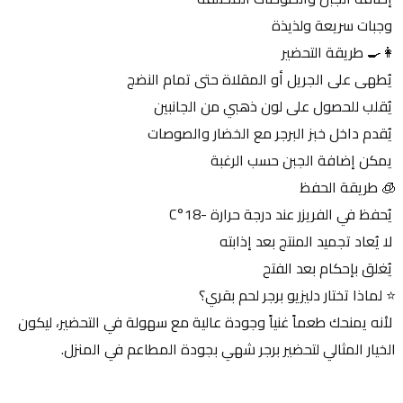
 وجبات سريعة ولذيذة
👩‍🍳 طريقة التحضير
 يُطهى على الجريل أو المقلاة حتى تمام النضج
 يُقلب للحصول على لون ذهبي من الجانبين
 يُقدم داخل خبز البرجر مع الخضار والصوصات
 يمكن إضافة الجبن حسب الرغبة
🧊 طريقة الحفظ
 يُحفظ في الفريزر عند درجة حرارة -18°C
 لا يُعاد تجميد المنتج بعد إذابته
 يُغلق بإحكام بعد الفتح
⭐ لماذا تختار دليزيو برجر لحم بقري؟
 لأنه يمنحك طعماً غنياً وجودة عالية مع سهولة في التحضير، ليكون 
الخيار المثالي لتحضير برجر شهي بجودة المطاعم في المنزل.