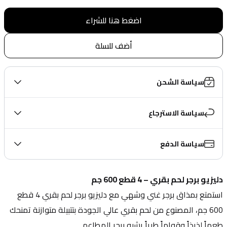
اضغط هنا للشراء
أضف للسلة
سياسة الشحن
سياسة الاسترجاع
سياسة الدفع
دليزيو برجر لحم بقري – 4 قطع 600 جم
استمتع بمذاق برجر غني وشهي مع دليزيو برجر لحم بقري 4 قطع 
600 جم، المصنوع من لحم بقري عالي الجودة بتتبيلة متوازنة تمنحك 
طعماً لذيذاً وقواماً طرياً يشبه برجر المطاعم.