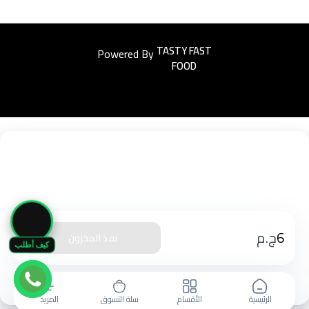
Powered By
Easyorders
🛒
6
ج.م
نفذ المخزون
كيف أطلب
الرئيسية
الأقسام
سلة التسوق
المزيد