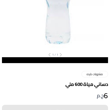
1
/
1
مشروبات بارده
دساني مياة 600 ملي
6
ج.م